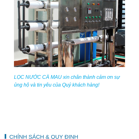
LỌC NƯỚC CÀ MAU xin chân thành cảm ơn sự
ủng hộ và tin yêu của Quý khách hàng!
CHÍNH SÁCH & QUY ĐỊNH